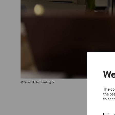
We
© Daniel Hinterramskogler
The coo
the bes
to acce