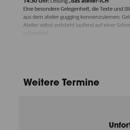
14:30 Uhr:
Lesung „
das atelier-ICH
“
Eine besondere Gelegenheit, die Texte und
aus dem atelier gugging kennenzulernen. Gele
Atelier selbst entsteht laufend auf einer S
präsentiert.
Das gesamte Programm des Open Days finde
hier
Details zur Ausstellung finden Sie
Weitere Termine
Unfor