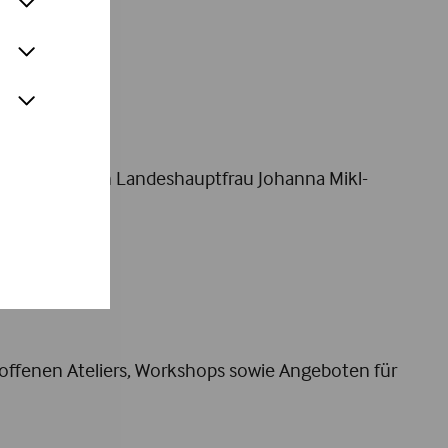
er-ICH
ertretung von Landeshauptfrau Johanna Mikl-
offenen Ateliers, Workshops sowie Angeboten für