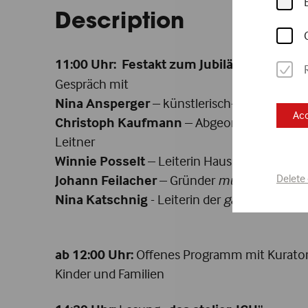
Description
11:00 Uhr:
Festakt zum Jubiläum und Op
Gespräch mit
Nina Ansperger
– künstlerisch-wissenschaft
Acc
Christoph Kaufmann
– Abgeordneter zum NÖ
Leitner
Winnie Posselt
– Leiterin Haus der Künstler
Delete
Johann Feilacher
– Gründer
museum guggi
Nina Katschnig
- Leiterin der
galerie gugging
ab 12:00 Uhr:
Offenes Programm mit Kurator*
Kinder und Familien