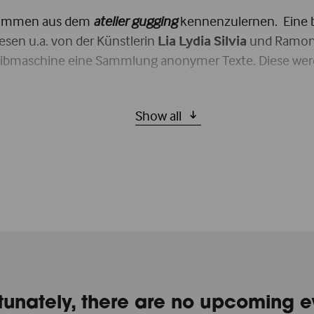
 Stimmen aus dem
atelier gugging
kennenzulernen. Eine b
sen u.a. von der Künstlerin
Lia Lydia Silvia
und Ramona 
chreibmaschine eine Sammlung anonymer Texte. Diese we
Show all
hier
n Sie
tunately, there are no upcoming e