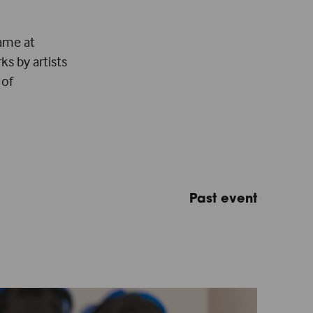
ame at
ks by artists
 of
Past event