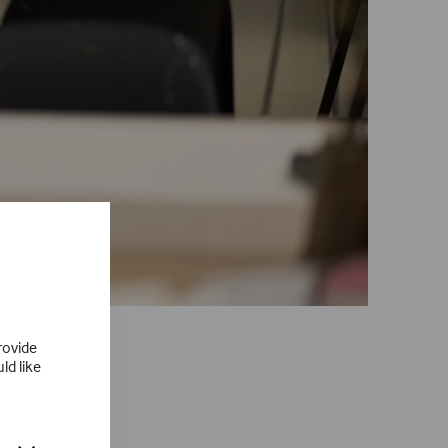
rovide
ld like