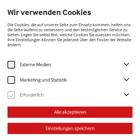
Geöffnet bis 17:00 Uhr
Wir verwenden Cookies
DE
Die Cookies, die auf unserer Seite zum Einsatz kommen, helfen uns
die Seite laufend zu verbessern und den bestmöglichen Service zu
bieten. Legen Sie selbst fest, welche Cookies Sie zulassen möchten.
Ihre Einstellungen können Sie jederzeit über den Footer der Website
ändern.
Externe Medien
Home
Besuch
Kalender
offene kreativwerkstatt - Skulpturen
Marketing und Statistik
Kinder
Erwachsene
offene kreativwerkstatt
Jugendliche
Erforderlich
So, 2. August
2026
Alle akzeptieren
15:30 Uhr
Einstellungen speichern
offene kreativwerkstatt -