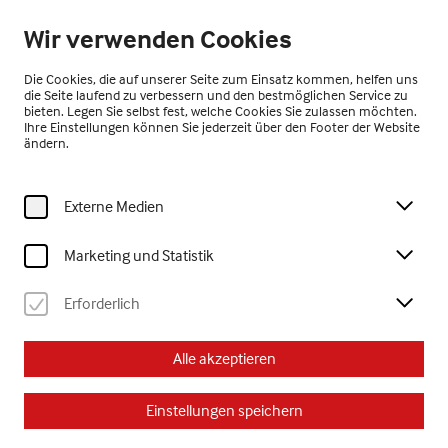
Geöffnet ab 10:00 Uhr
Wir verwenden Cookies
DE
Die Cookies, die auf unserer Seite zum Einsatz kommen, helfen uns
die Seite laufend zu verbessern und den bestmöglichen Service zu
bieten. Legen Sie selbst fest, welche Cookies Sie zulassen möchten.
Ihre Einstellungen können Sie jederzeit über den Footer der Website
ändern.
Externe Medien
Home
Kunstvermittlung
Familien & Kinder
Marketing und Statistik
Familien & Kinder
Erforderlich
Die Kunstvermittlung im
museum gugging
lädt
Alle akzeptieren
Kleinkinder, Kinder, Jugendliche sowie ihre Familien
und Bezugspersonen ein, im Rahmen unseres
Einstellungen speichern
Familienprogramms Kunst und Kreativität zu