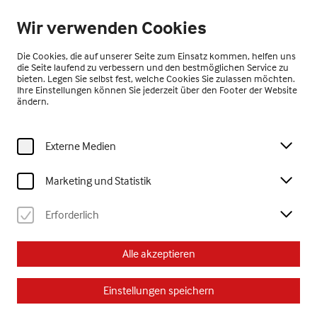
Geöffnet ab 10:00 Uhr
Wir verwenden Cookies
DE
Die Cookies, die auf unserer Seite zum Einsatz kommen, helfen uns
die Seite laufend zu verbessern und den bestmöglichen Service zu
bieten. Legen Sie selbst fest, welche Cookies Sie zulassen möchten.
Ihre Einstellungen können Sie jederzeit über den Footer der Website
ändern.
Externe Medien
Home
Besuch
Kalender
eltern kinder kreativ – Marionetten tanzen lassen
Marketing und Statistik
Kinder
Ferien
eltern kinder kreativ
Erforderlich
Di, 1. September
2026
Alle akzeptieren
15:00 Uhr
Einstellungen speichern
eltern kinder kreativ –