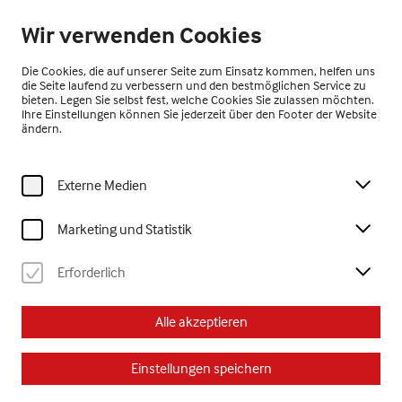
Geöffnet ab 10:00 Uhr
Wir verwenden Cookies
DE
Die Cookies, die auf unserer Seite zum Einsatz kommen, helfen uns
die Seite laufend zu verbessern und den bestmöglichen Service zu
bieten. Legen Sie selbst fest, welche Cookies Sie zulassen möchten.
Ihre Einstellungen können Sie jederzeit über den Footer der Website
ändern.
Externe Medien
Home
Kunstvermittlung
Projekte Art Labor
Inklusion durch Kunst - ein kreativer Dialog
Marketing und Statistik
Erforderlich
Projekt
Inklusion durch Kunst - ein
Alle akzeptieren
kreativer Dialog
Einstellungen speichern
Im Rahmen eines inklusiven Schulprojekts in Kooperation