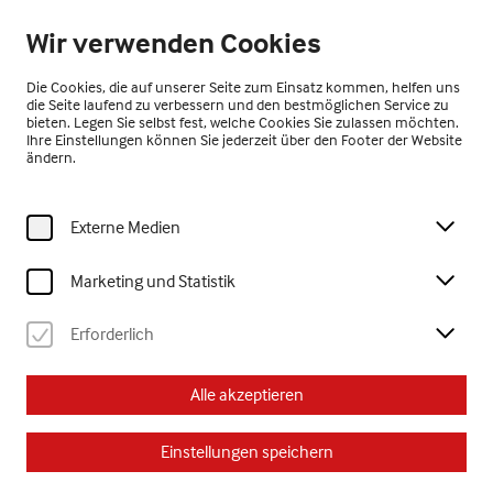
Geöffnet bis 17:00 Uhr
Wir verwenden Cookies
DE
Die Cookies, die auf unserer Seite zum Einsatz kommen, helfen uns
die Seite laufend zu verbessern und den bestmöglichen Service zu
bieten. Legen Sie selbst fest, welche Cookies Sie zulassen möchten.
Ihre Einstellungen können Sie jederzeit über den Footer der Website
ändern.
Externe Medien
Home
Ausstellungen
Rückblick
else blankenhorn.! eine retrospektive das gedankenleben ist doch
Marketing und Statistik
wirklich
Erforderlich
else blankenhorn.! eine
Alle akzeptieren
retrospektive das
Einstellungen speichern
gedankenleben ist doch