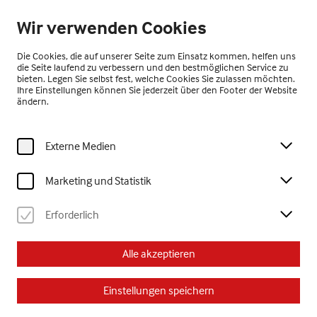
Geschlossen
Wir verwenden Cookies
DE
Die Cookies, die auf unserer Seite zum Einsatz kommen, helfen uns
die Seite laufend zu verbessern und den bestmöglichen Service zu
bieten. Legen Sie selbst fest, welche Cookies Sie zulassen möchten.
Ihre Einstellungen können Sie jederzeit über den Footer der Website
ändern.
Externe Medien
Home
Besuch
Kalender
sonntagsführung – Jubiläum 20 Jahre museum gugging erleben.!
Marketing und Statistik
Erwachsene
Führung
Erforderlich
So, 19. Juli
2026
Alle akzeptieren
14:00 Uhr
Einstellungen speichern
sonntagsführung –