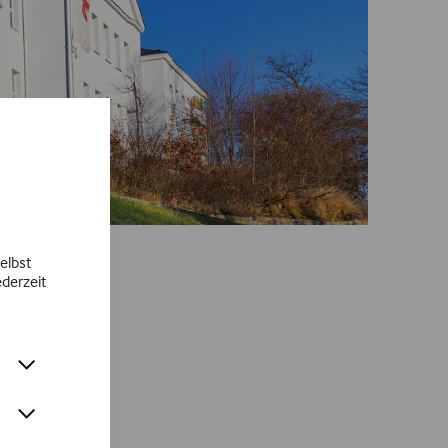
elbst
derzeit