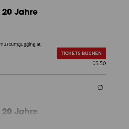
 20 Jahre
useumgugging.at
TICKETS BUCHEN
€
5,50
 20 Jahre