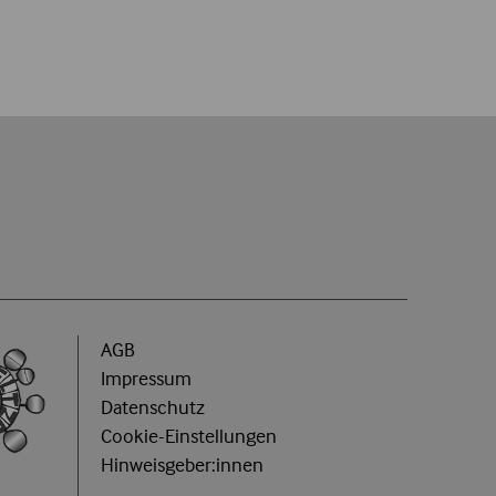
useumgugging.at
TICKETS BUCHEN
€
5,50
 20 Jahre
AGB
Impressum
Datenschutz
Cookie-Einstellungen
useumgugging.at
Hinweisgeber:innen
TICKETS BUCHEN