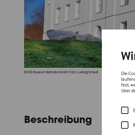
Wi
© NÖ Museum Betriebs GmbH, Foto: Ludwig Schedl
Die Co
laufen
fest, 
über d
Beschreibung